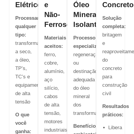
Elétricos
e
Óleo
Concreto
Não-
Mineral
Processamos
Solução
Ferrosos
Isolante
qualquer
completa:
tipo:
britagem
Materiais
Processo
transformadores
e
aceitos:
especializado:
a seco,
reaproveitame
ferro,
regeneração
a óleo,
do
cobre,
ou
TP’s,
concreto
alumínio,
destinação
TC’s e
para
aço
adequada
equipamentos
construção
silício,
do óleo
de alta
civil
cabos
mineral
tensão
de alta
dos
Resultados
tensão,
transformadores
O que
práticos:
motores
você
Benefícios
Libera
industriais
ganha: