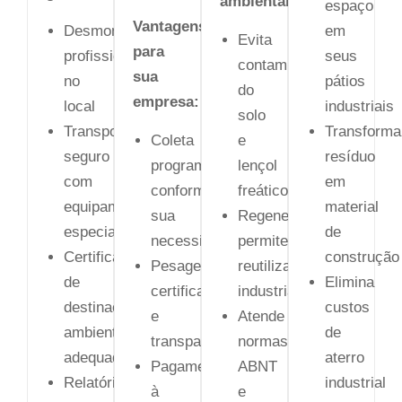
ambientais:
espaço
Vantagens
Desmontagem
em
Evita
para
profissional
seus
contaminação
sua
no
pátios
do
empresa:
local
industriais
solo
Transporte
Transforma
Coleta
e
seguro
resíduo
programada
lençol
com
em
conforme
freático
equipamentos
material
sua
Regeneração
especializados
de
necessidade
permite
Certificado
construção
Pesagem
reutilização
de
Elimina
certificada
industrial
destinação
custos
e
Atende
ambientalmente
de
transparente
normas
adequada
aterro
Pagamento
ABNT
Relatório
industrial
à
e