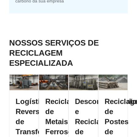
carbono da sua empresa
NOSSOS SERVIÇOS DE
RECICLAGEM
ESPECIALIZADA
Logística
Reciclagem
Descontaminaçã
Reciclag
Reversa
de
e
de
de
Metais
Reciclagem
Postes
Transformadores
Ferrosos
de
de