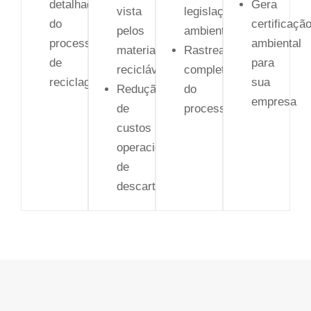
detalhado
Gera
vista
legislação
do
certificaçã
pelos
ambiental
processo
ambiental
materiais
Rastreabilidade
de
para
recicláveis
completa
reciclagem
sua
Redução
do
empresa
de
processo
custos
operacionais
de
descarte