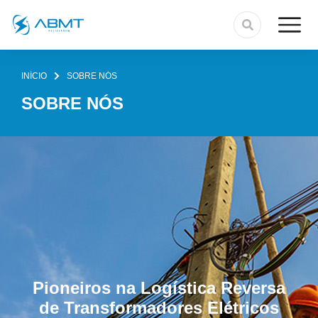
INÍCIO
SOBRE NÓS
Você está aqui:
SOBRE NÓS
Pioneiros na Logística Reversa
de Transformadores Elétricos